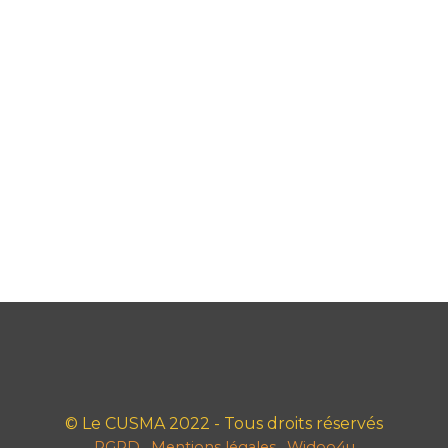
© Le CUSMA 2022 - Tous droits réservés
RGPD
Mentions légales
Widoo4u
-
-